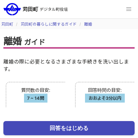
苅田町
デジタル町役場
苅田町
苅田町の暮らしに関するガイド
離婚
離婚
ガイド
離婚の際に必要となるさまざまな手続きを洗い出しま
す。
質問数の目安
:
回答時間の目安
:
7
~
14問
おおよそ3分以内
回答をはじめる