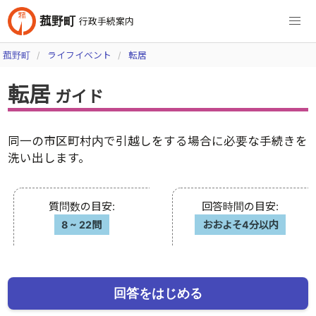
菰野町
行政手続案内
菰野町
ライフイベント
転居
転居
ガイド
同一の市区町村内で引越しをする場合に必要な手続きを
洗い出します。
質問数の目安
:
回答時間の目安
:
8
~
22問
おおよそ4分以内
回答をはじめる