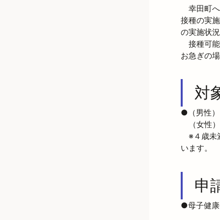
　幸田町へ
接種の実施
の実施状況
　接種可能
お急ぎの場
対
●（男性）
　（女性）
　※４歳未
います。
申
●母子健康