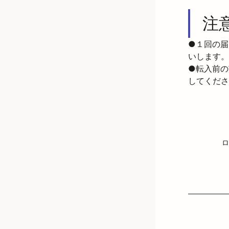
注
●１回の届
いします。

●転入前の
してくださ
ロ