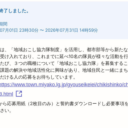
終了しました。
期間
07月01日 23時30分
〜
2026年07月31日 14時59分
は、「地域おこし協力隊制度」を活用し、都市部等から新たな
受け入れており、これまでに延べ10名の隊員が様々な活動を
たび、３つの職種について「地域おこし協力隊」を募集するこ
課題の解決や地域活性化に興味があり、地域住民と一緒にまち
だける人の応募をお待ちしています。
https://www.town.miyako.lg.jp/gyouseikeiei/chikishinko/ch
8.html
Lから応募用紙（2枚目のみ）と誓約書ダウンロードし必要事項
さい。