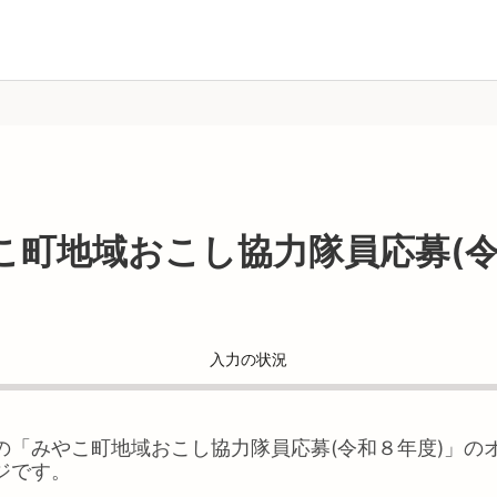
こ町地域おこし協力隊員応募(
入力の状況
の「
みやこ町地域おこし協力隊員応募(令和８年度)
」の
ジです。