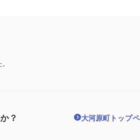
042/reservation-time
た。
すか？
大河原町
トップペ