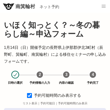
/vlg-minamiminowa/booth-reserve/pages/2703605275647298177
南箕輪村
ネット予約
いほく知っとく？～冬の暮
らし編～申込フォーム
1月14日（日）開催予定の長野県上伊那郡伊北3町村（辰
野町、箕輪町、南箕輪村）による移住セミナーの申し込み
フォームです。
2
3
4
日時の選択
予約情報の入力
内容の確認
予約完了
予約可能時間のみ表示する
リスト表示｜
予約可能日
｜
予約可能時間のみ表示