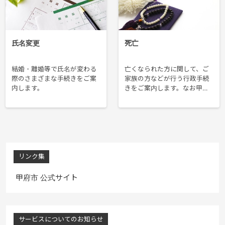
氏名変更
死亡
結婚・離婚等で氏名が変わる
亡くなられた方に関して、ご
際のさまざまな手続きをご案
家族の方などが行う行政手続
内します。
きをご案内します。なお甲府
市では、市役所で行う様々な
お手続きを可能な限り1か所
（ワンストップ）で行えるよ
う、おくやみ窓口「よりそ
い」を開設しております。 詳
細はホームページをご覧くだ
さい。（おくやみ窓口は予約
リンク集
制です。）
甲府市 公式サイト
サービスについてのお知らせ