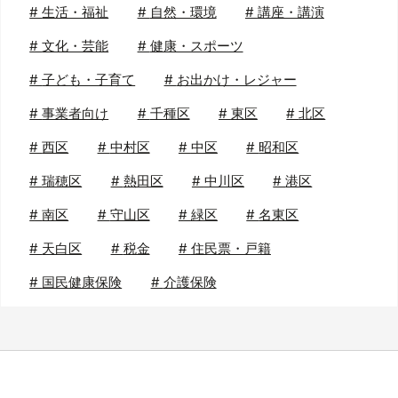
#
生活・福祉
#
自然・環境
#
講座・講演
#
文化・芸能
#
健康・スポーツ
#
子ども・子育て
#
お出かけ・レジャー
#
事業者向け
#
千種区
#
東区
#
北区
#
西区
#
中村区
#
中区
#
昭和区
#
瑞穂区
#
熱田区
#
中川区
#
港区
#
南区
#
守山区
#
緑区
#
名東区
#
天白区
#
税金
#
住民票・戸籍
#
国民健康保険
#
介護保険