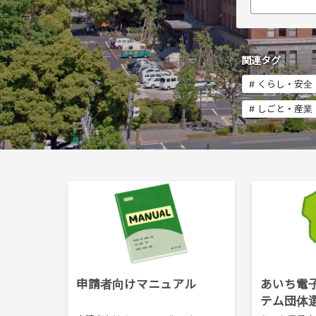
関連タグ
#
くらし・安全
#
しごと・産業
申請者向けマニュアル
あいち電
テム団体