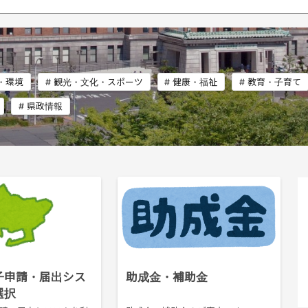
・環境
#
観光・文化・スポーツ
#
健康・福祉
#
教育・子育て
#
県政情報
子申請・届出シス
助成金・補助金
選択