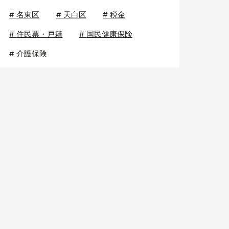
#
名東区
#
天白区
#
税金
#
住民票・戸籍
#
国民健康保険
#
介護保険