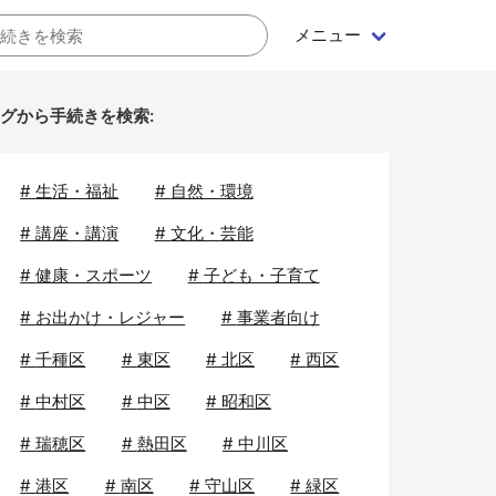
メニュー
グから手続きを検索:
#
生活・福祉
#
自然・環境
#
講座・講演
#
文化・芸能
#
健康・スポーツ
#
子ども・子育て
#
お出かけ・レジャー
#
事業者向け
#
千種区
#
東区
#
北区
#
西区
#
中村区
#
中区
#
昭和区
#
瑞穂区
#
熱田区
#
中川区
#
港区
#
南区
#
守山区
#
緑区