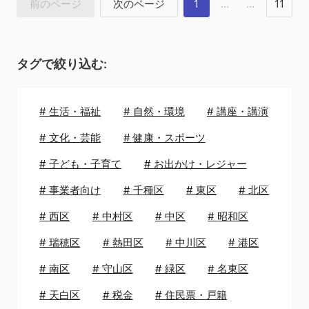
前のページ
次のページ
1
…
…
11
タグで絞り込む:
#
生活・福祉
#
自然・環境
#
講座・講演
#
文化・芸能
#
健康・スポーツ
#
子ども・子育て
#
お出かけ・レジャー
#
事業者向け
#
千種区
#
東区
#
北区
#
西区
#
中村区
#
中区
#
昭和区
#
瑞穂区
#
熱田区
#
中川区
#
港区
#
南区
#
守山区
#
緑区
#
名東区
#
天白区
#
税金
#
住民票・戸籍