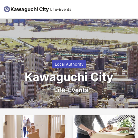
Kawaguchi City
Life-Events
Local Authority
Kawaguchi City
-
Life-Events