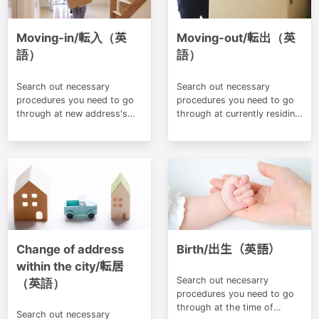
Moving-in/転入（英
Moving-out/転出（英
語）
語）
Search out necessary
Search out necessary
procedures you need to go
procedures you need to go
through at new address's
through at currently residing
municipal office before
address's municipal office
moving-out to other
before moving-out to other
municipality.
municipality.
Change of address
Birth/出生（英語）
within the city/転居
Search out necesarry
（英語）
procedures you need to go
through at the time of
Search out necessary